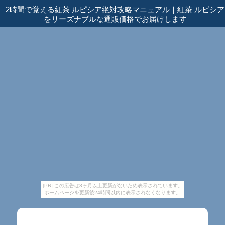
2時間で覚える紅茶 ルピシア絶対攻略マニュアル
｜
紅茶 ルピシア
をリーズナブルな通販価格でお届けします
[PR] この広告は3ヶ月以上更新がないため表示されています。
ホームページを更新後24時間以内に表示されなくなります。