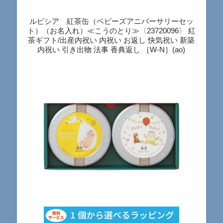
ルピシア 紅茶缶（ベビーズアニバーサリーセッ
ト）（お名入れ）≪こうのとり≫〈23720096〉 紅
茶ギフト/出産内祝い 内祝い お返し 快気祝い 新築
内祝い 引き出物 法事 香典返し ［W-N］(ao)