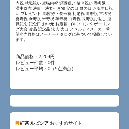
内祝 就職祝い 就職内祝 退職祝い 敬老祝い 香典返し
満中陰志 法事・法要引き物 父の日 母の日 お誕生日祝
い プレゼント 還暦祝い 長寿祝 初老祝 還暦祝 古稀祝
喜寿祝 傘寿祝 米寿祝 卒寿祝 白寿祝 長寿祝お返し 退
職記念 記念日 お中元 お歳暮 ゴルフコンペ ボーリン
グ大会 賞品 記念品 法人 大口 ノベルティメーカー希
望小売価格はメーカーカタログに基づいて掲載してい
ます。
商品価格：2,209円
レビュー件数：0件
レビュー平均：0（5点満点）
紅茶 ルピシア
おすすめサイト