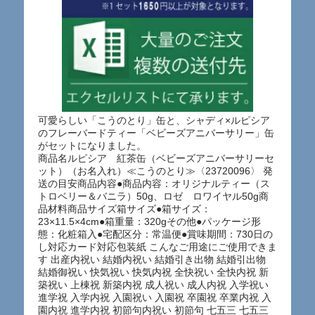
可愛らしい「こうのとり」缶と、シャディ×ルピシア
のフレーバードティー「ベビーズアニバーサリー」缶
がセットになりました。
商品名ルピシア 紅茶缶（ベビーズアニバーサリーセ
ット）（お名入れ）≪こうのとり≫〈23720096〉 発
送の目安商品内容●商品内容：オリジナルティー（ス
トロベリー＆バニラ）50g、ロゼ ロワイヤル50g商
品材料商品サイズ箱サイズ●箱サイズ：
23×11.5×4cm●箱重量：320gその他●パッケージ形
態：化粧箱入●宅配区分：常温便●賞味期間：730日の
し対応カード対応包装紙 こんなご用途にご使用できま
す 出産内祝い 結婚内祝い 結婚引き出物 結婚引出物
結婚御祝い 快気祝い 快気内祝 全快祝い 全快内祝 新
築祝い 上棟祝 新築内祝 成人祝い 成人内祝 入学祝い
進学祝 入学内祝 入園祝い 入園祝 卒園祝 卒業内祝 入
園内祝 進学内祝 初節句内祝い 初節句 七五三 七五三