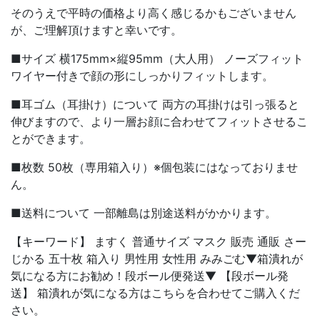
そのうえで平時の価格より高く感じるかもございません
が、ご理解頂けますと幸いです。
■サイズ 横175mm×縦95mm（大人用） ノーズフィット
ワイヤー付きで顔の形にしっかりフィットします。
■耳ゴム（耳掛け）について 両方の耳掛けは引っ張ると
伸びますので、より一層お顔に合わせてフィットさせるこ
とができます。
■枚数 50枚（専用箱入り）※個包装にはなっておりませ
ん。
■送料について 一部離島は別途送料がかかります。
【キーワード】 ますく 普通サイズ マスク 販売 通販 さー
じかる 五十枚 箱入り 男性用 女性用 みみごむ▼箱潰れが
気になる方にお勧め！段ボール便発送▼ 【段ボール発
送】 箱潰れが気になる方はこちらを合わせてご購入くだ
さい。