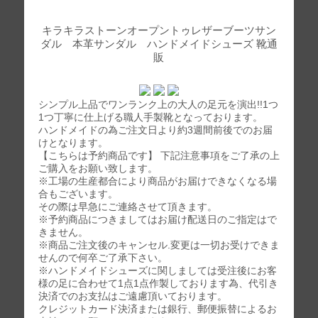
キラキラストーンオープントゥレザーブーツサン
ダル 本革サンダル ハンドメイドシューズ 靴通
販
シンプル上品でワンランク上の大人の足元を演出!!1つ
1つ丁寧に仕上げる職人手製靴となっております。
ハンドメイドの為ご注文日より約3週間前後でのお届
けとなります。
【こちらは予約商品です】 下記注意事項をご了承の上
ご購入をお願い致します。
※工場の生産都合により商品がお届けできなくなる場
合もございます。
その際は早急にご連絡させて頂きます。
※予約商品につきましてはお届け配送日のご指定はで
きません。
※商品ご注文後のキャンセル.変更は一切お受けできま
せんので何卒ご了承下さい。
※ハンドメイドシューズに関しましては受注後にお客
様の足に合わせて1点1点作製しております為、代引き
決済でのお支払はご遠慮頂いております。
クレジットカード決済または銀行、郵便振替によるお