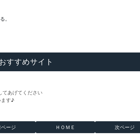
せる。
おすすめサイト
してあげてください
います♪
前ページ
ＨＯＭＥ
次ページ