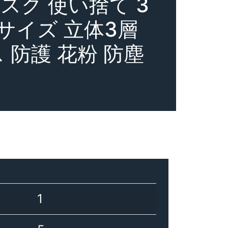
スク 使い捨て 3
サイズ 立体3層
 防護 花粉 防塵
1